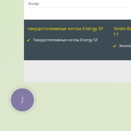
Колір
твердотопливные котлы Energy SF
Тепло б
ТТ
Твердотопливные котлы Energy SF
Эконо
КНОПКА
ЗВ'ЯЗКУ