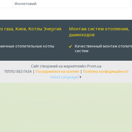
Фіолетовий
ез газа, Киев, Котлы Энергия
Монтаж систем отопления,
дымоходов
мичные отопительные котлы
Качественный монтаж отопит
систем
Сайт створений на маркетплейсі
Prom.ua
ТЕПЛО БЕЗ ГАЗА |
Поскаржитися на контент
|
Політика конфіденційності
Select Language
▼