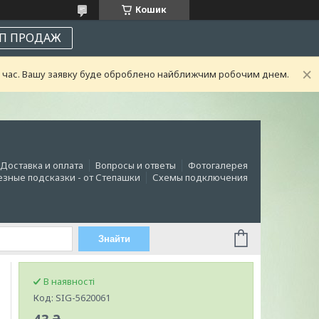
Кошик
П ПРОДАЖ
ий час. Вашу заявку буде оброблено найближчим робочим днем.
Доставка и оплата
Вопросы и ответы
Фотогалерея
зные подсказки - от Степашки
Схемы подключения
Знайти
В наявності
Код:
SIG-5620061