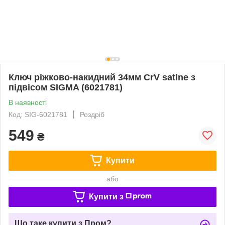
Ключ ріжково-накидний 34мм CrV satine з
підвісом SIGMA (6021781)
В наявності
Код: SIG-6021781
Роздріб
549
₴
Купити
або
Купити з
Що таке купити з Пром?