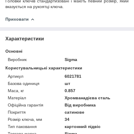
Головки ключів стандартизовані і мають певний розмір, який
вказується на рукоятці ключа.
Приховати
Характеристики
Основні
Виробник
Sigma
Користувальницькі характеристики
Артикул
6021781
Базова одиниця
шт
Маса, кг
0.857
Матеріал
Хромванадієва сталь
Офіційна гарантія
Від виробника
Покриття
сатинове
Розмір ключа, мм
34
Тип паковання
картонний підвіс
Торгова марка
Sigma