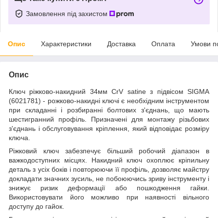
Замовлення під захистом
Опис
Характеристики
Доставка
Оплата
Умови п
Опис
Ключ ріжково-накидний 34мм CrV satine з підвісом SIGMA
(6021781) - рожково-накидні ключі є необхідним інструментом
при складанні і розбиранні болтових з'єднань, що мають
шестигранний профіль. Призначені для монтажу різьбових
з'єднань і обслуговування кріплення, який відповідає розміру
ключа.
Ріжковий ключ забезпечує більший робочий діапазон в
важкодоступних місцях. Накидний ключ охоплює кріпильну
деталь з усіх боків і повторюючи її профіль, дозволяє майстру
докладати значних зусиль, не побоюючись зриву інструменту і
знижує ризик деформації або пошкодження гайки.
Використовувати його можливо при наявності вільного
доступу до гайок.