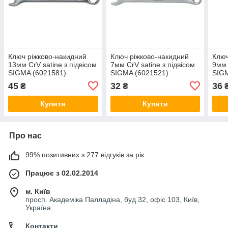
Ключ ріжково-накидний
Ключ ріжково-накидний
Ключ
13мм CrV satine з підвісом
7мм CrV satine з підвісом
9мм 
SIGMA (6021581)
SIGMA (6021521)
SIGM
45
32
36
₴
₴
Купити
Купити
Про нас
99% позитивних з 277 відгуків за рік
Працює з 02.02.2014
м. Київ
просп. Академіка Палладіна, буд 32, офіс 103, Київ,
Україна
Контакти