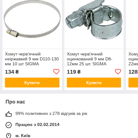
Хомут черв'ячний
Хомут черв'ячний
Хому
неіржавкий 9 мм D110-130
оцинкований 9 мм D8-
оцин
мм 10 шт SIGMA
12мм 25 шт. SIGMA
22м
(2510191)
(2511001)
(251
134
119
128
₴
₴
Купити
Купити
Про нас
99% позитивних з 278 відгуків за рік
Працює з 02.02.2014
м. Київ