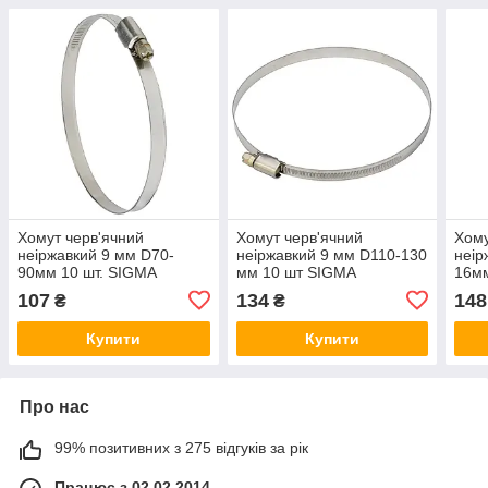
Хомут черв'ячний
Хомут черв'ячний
Хому
неіржавкий 9 мм D70-
неіржавкий 9 мм D110-130
неір
90мм 10 шт. SIGMA
мм 10 шт SIGMA
16м
(2510151)
(2510191)
(251
107
134
148
₴
₴
Купити
Купити
Про нас
99% позитивних з 275 відгуків за рік
Працює з 02.02.2014