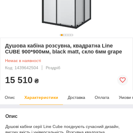
Душова кабіна розсувна, квадратна Line
CUBE 900*900мм, black matt, cкло 6мм grape
Немає в наявності
Код: 1439642504
Роздріб
15 510
₴
Опис
Характеристики
Доставка
Оплата
Умови 
Опис
Душові кабіни серії Line Cube поєднують сучасний дизайн,
високу якість і універсальність. Розсувна квадратна