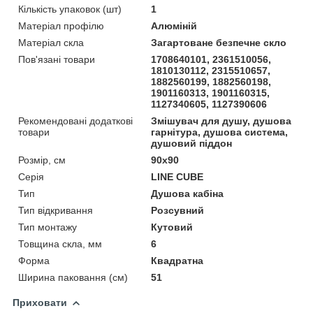
Кількість упаковок (шт)
1
Матеріал профілю
Алюміній
Матеріал скла
Загартоване безпечне скло
Пов'язані товари
1708640101, 2361510056,
1810130112, 2315510657,
1882560199, 1882560198,
1901160313, 1901160315,
1127340605, 1127390606
Рекомендовані додаткові
Змішувач для душу, душова
товари
гарнітура, душова система,
душовий піддон
Розмір, см
90x90
Серія
LINE CUBE
Тип
Душова кабіна
Тип відкривання
Розсувний
Тип монтажу
Кутовий
Товщина скла, мм
6
Форма
Квадратна
Ширина паковання (см)
51
Приховати