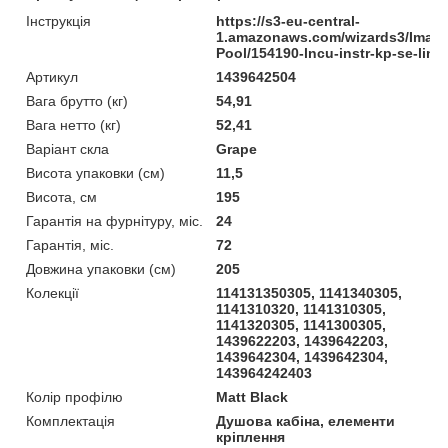
Інструкція
https://s3-eu-central-
1.amazonaws.com/wizards3/Image
Pool/154190-lncu-instr-kp-se-line
Артикул
1439642504
Вага брутто (кг)
54,91
Вага нетто (кг)
52,41
Варіант скла
Grape
Висота упаковки (см)
11,5
Висота, см
195
Гарантія на фурнітуру, міс.
24
Гарантія, міс.
72
Довжина упаковки (см)
205
Колекції
114131350305, 1141340305,
1141310320, 1141310305,
1141320305, 1141300305,
1439622203, 1439642203,
1439642304, 1439642304,
143964242403
Колір профілю
Matt Black
Комплектація
Душова кабіна, елементи
кріплення