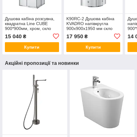
Душова кабіна розсувна,
K90RC-2 Душова кабіна
Душо
квадратна Line CUBE
KVADRO напівкругла
напі
900*900мм, хром, cкло
900x900x1950 мм скло
900*
6мм grape
прозоре
6мм
15 040
17 950
14 
₴
₴
Купити
Купити
Акційні пропозиції та новинки