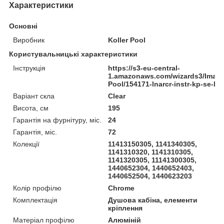
Характеристики
Основні
Виробник
Koller Pool
Користувальницькі характеристики
Інструкція
https://s3-eu-central-
1.amazonaws.com/wizards3/Image
Pool/154171-lnarcr-instr-kp-se-line
Варіант скла
Clear
Висота, см
195
Гарантія на фурнітуру, міс.
24
Гарантія, міс.
72
Колекції
11413150305, 1141340305,
1141310320, 1141310305,
1141320305, 11141300305,
1440652304, 1440652403,
1440652504, 1440623203
Колір профілю
Chrome
Комплектація
Душова кабіна, елементи
кріплення
Матеріал профілю
Алюміній