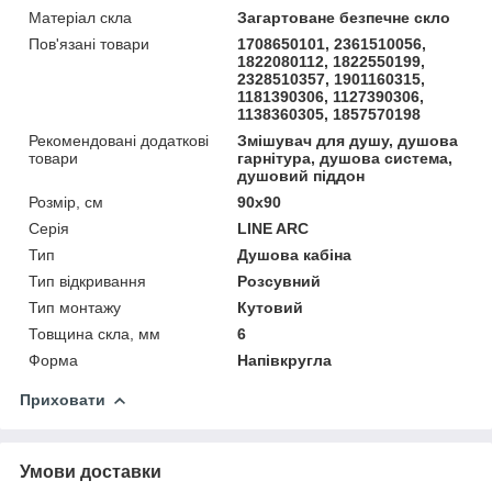
Матеріал скла
Загартоване безпечне скло
Пов'язані товари
1708650101, 2361510056,
1822080112, 1822550199,
2328510357, 1901160315,
1181390306, 1127390306,
1138360305, 1857570198
Рекомендовані додаткові
Змішувач для душу, душова
товари
гарнітура, душова система,
душовий піддон
Розмір, см
90x90
Серія
LINE ARC
Тип
Душова кабіна
Тип відкривання
Розсувний
Тип монтажу
Кутовий
Товщина скла, мм
6
Форма
Напівкругла
Приховати
Умови доставки