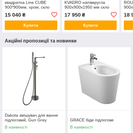
квадратна Line CUBE
KVADRO напівкругла
ROUN
900*900мм, хром, cкло
900x900x1950 мм скло
900x
6мм grape
прозоре
про
15 040
17 950
18 
₴
₴
Купити
Купити
Акційні пропозиції та новинки
Dakota змішувач для ванни
підлоговий, Gun Grey
GRACE біде підлогове
В наявності
В наявності