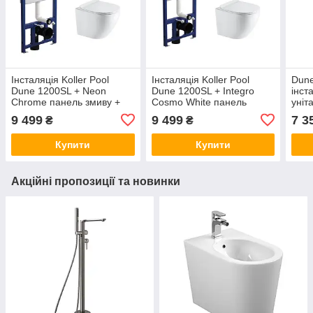
Інсталяція Koller Pool
Інсталяція Koller Pool
Dune
Dune 1200SL + Neon
Dune 1200SL + Integro
інст
Chrome панель змиву +
Cosmo White панель
уніт
підвісний унітаз Round
змиву + підвісний унітаз
9 499
9 499
7 3
₴
₴
Smart Tornado 3,0
Round Smart Tornado 3,0
Купити
Купити
Акційні пропозиції та новинки