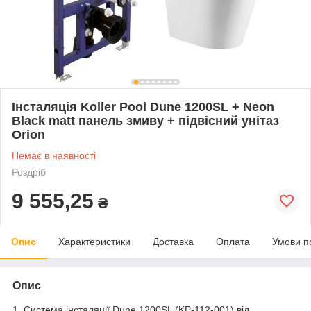
Інсталяція Koller Pool Dune 1200SL + Neon
Black matt панель змиву + підвісний унітаз
Orion
Немає в наявності
Роздріб
9 555,25
₴
Опис
Характеристики
Доставка
Оплата
Умови п
Опис
1.
Система інсталяції
Dune
1200
SL
(
KP
-112-001) від