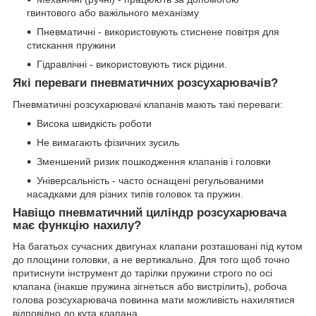
гвинтового або важільного механізму
Пневматичні - використовують стиснене повітря для
стискання пружини
Гідравлічні - використовують тиск рідини.
Які переваги пневматичних розсухарювачів?
Пневматичні розсухарювачі клапанів мають такі переваги:
Висока швидкість роботи
Не вимагають фізичних зусиль
Зменшений ризик пошкодження клапанів і головки
Універсальність - часто оснащені регульованими
насадками для різних типів головок та пружин.
Навіщо пневматичний циліндр розсухарювача
має функцію нахилу?
На багатьох сучасних двигунах клапани розташовані під кутом
до площини головки, а не вертикально. Для того щоб точно
притиснути інструмент до тарілки пружини строго по осі
клапана (інакше пружина зігнеться або вистрілить), робоча
голова розсухарювача повинна мати можливість нахилятися
відповідно до кута клапана.