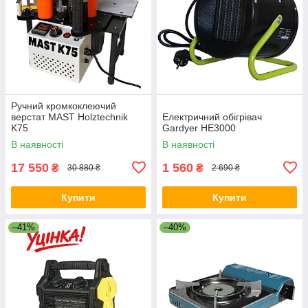
Ручний кромкоклеючий
верстат MAST Holztechnik
Електричний обігрівач
K75
Gardyer HE3000
В наявності
В наявності
17 550
1 560
₴
₴
30 880 ₴
2 690 ₴
Купити
Купити
–41%
–40%