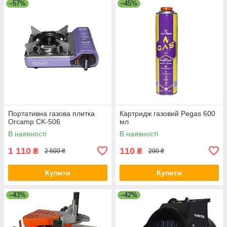
–57%
–45%
Портативна газова плитка
Картридж газовий Pegas 600
Orcamp CK-506
мл
В наявності
В наявності
1 110
110
₴
₴
2 600 ₴
200 ₴
Купити
Купити
–43%
–42%