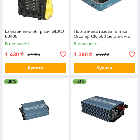
Електричний обігрівач GEKO
Портативна газова плитка
80405
Orcamp CK-508 SeramicPro
В наявності
В наявності
1 430
1 390
₴
₴
2 440 ₴
2 300 ₴
Купити
Купити
–38%
–38%