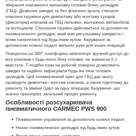
збирання клапанного механізму головок блоку циліндрів
(ГБЦ). Дозволяє швидко та без фізичних зусиль стискати
клапанні пружини для демонтажу або монтажу сухарів
(фіксаторів) клапанів на ГБЦ легкових, вантажних автомобілів
та мотоциклів. Стискання пружин здійснюється за допомогою
пневматичного циліндра, який має регульовану швидкість і
може нахилятися під будь-яким кутом. Керування за
допомогою ножної педалі звільняє руки для інших операцій.
Поворотна на 360° платформа забезпечує зручний доступ до
всіх клапанів з будь-якого боку головки, не знімаючи її з
верстата. Т-подібні пази на робочій поверхні дозволяють
швидко та надійно зафіксувати будь-які типи головок
циліндрів. Цей пневматичний прес для ГБЦ дає змогу
проводити демонтаж і монтаж клапанів, а також підготовку до
ремонту та заміни сідел за одну операцію базування, що
значно прискорює загальний процес ремонту.
Особливості розсухарювача
пневматичного CARMEC PWS 900
Пневматичне управління за допомогою ножної педалі
Нахил пневматичного циліндра під будь-яким кутом
Регульована швидкість циліндра