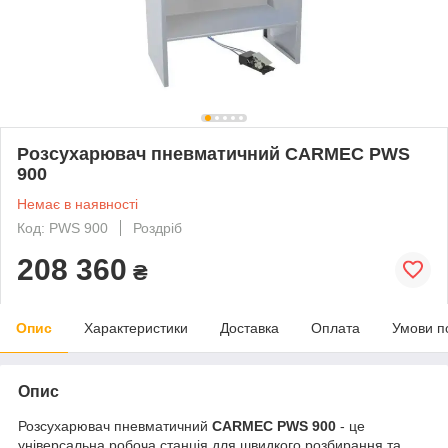
Розсухарювач пневматичний CARMEC PWS
900
Немає в наявності
Код: PWS 900
Роздріб
208 360
₴
Опис
Характеристики
Доставка
Оплата
Умови п
Опис
Розсухарювач пневматичний
CARMEC PWS 900
- це
універсальна робоча станція для швидкого розбирання та