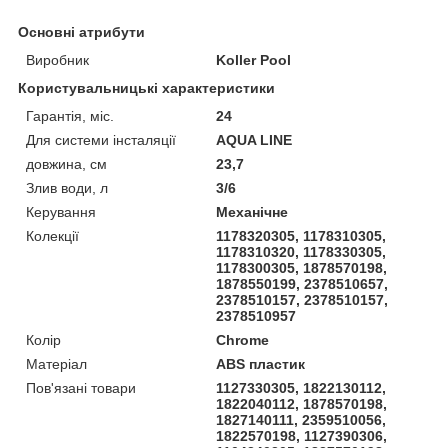
Основні атрибути
Виробник
Koller Pool
Користувальницькі характеристики
Гарантія, міс.
24
Для системи інсталяції
AQUA LINE
довжина, см
23,7
Злив води, л
3/6
Керування
Механічне
Колекції
1178320305, 1178310305,
1178310320, 1178330305,
1178300305, 1878570198,
1878550199, 2378510657,
2378510157, 2378510157,
2378510957
Колір
Chrome
Матеріал
ABS пластик
Пов'язані товари
1127330305, 1822130112,
1822040112, 1878570198,
1827140111, 2359510056,
1822570198, 1127390306,