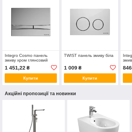
Integro Cosmo панель
TWIST панель змиву біла
Inte
змиву хром глянсовий
змив
1 451,22
1 009
846
₴
₴
Купити
Купити
Акційні пропозиції та новинки