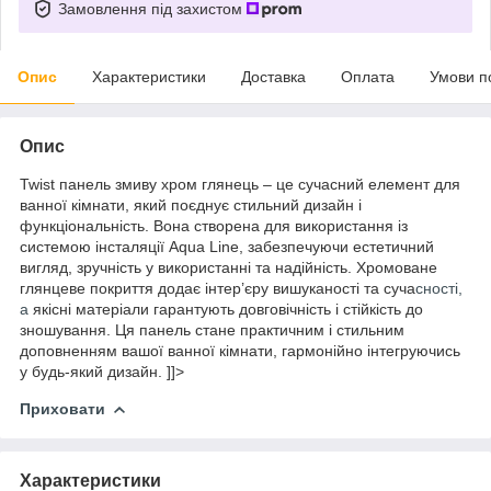
Замовлення під захистом
Опис
Характеристики
Доставка
Оплата
Умови п
Опис
Twist панель змиву хром глянець – це сучасний елемент для
ванної кімнати, який поєднує стильний дизайн і
функціональність. Вона створена для використання із
системою інсталяції Aqua Line, забезпечуючи естетичний
вигляд, зручність у використанні та надійність. Хромоване
глянцеве покриття додає інтер’єру вишуканості та суча
сності,
а
якісні матеріали гарантують довговічність і стійкість до
зношування. Ця панель стане практичним і стильним
доповненням вашої ванної кімнати, гармонійно інтегруючись
у будь-який дизайн. ]]>
Приховати
Характеристики