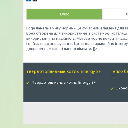
Опис
Х
Edge панель змиву чорна – це сучасний елемент для ва
Вона створена для використання із системою інсталяції
використанні та надійність. Матове чорне покриття дода
і стійкість до зношування. Ця панель гармонійно інтегр
доповненням вашої ванної кімнати. ]]>
твердотопливные котлы Energy SF
Тепло б
ТТ
Твердотопливные котлы Energy SF
Эконо