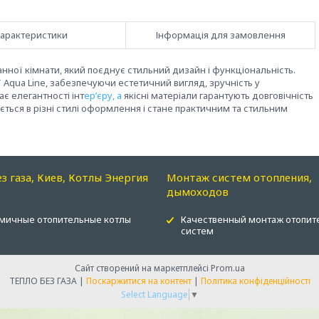
арактеристики
Інформація для замовлення
нної кімнати, який поєднує стильний дизайн і функціональність.
 Aqua Line, забезпечуючи естетичний вигляд, зручність у
є елегантності інт
ер’єру, а
якісні матеріали гарантують довговічність
ується в різні стилі оформлення і стане практичним та стильним
ез газа, Киев, Котлы Энергия
Монтаж систем отопления,
дымоходов
мичные отопительные котлы
Качественный монтаж отопит
систем
Сайт створений на маркетплейсі
Prom.ua
ТЕПЛО БЕЗ ГАЗА |
Поскаржитися на контент
|
Політика конфіденційності
Select Language
▼