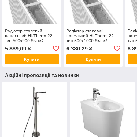
Радіатор сталевий
Радіатор сталевий
Раді
панельний Hi-Therm 22
панельний Hi-Therm 22
пане
тип 500x900 бічний
тип 500x1000 бічний
тип 
5 889,09
6 380,29
6 8
₴
₴
Купити
Купити
Акційні пропозиції та новинки