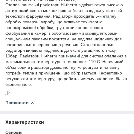
Сталеві панельні радіатори Hi-therm відрізняються високою
антикорозійною та механічною стійкістю завдяки унікальній
технології фарбування. Радіатори проходять 5-
й етапну
обробку поверхні виробу, що включає технологію
нанокерамічної обробки, грунтовки і порошкового
фарбування в камері з роботизованими маніпуляторами
спеціальним лаковим покриттям, не виділяє шкідливих для
навколишнього середовища речовин. Сталеві панельні
радіатори виявили надійність до експлуатаційного тиску
10бар. Радіатори Hi-therm призн
ачені дл
я систем опалення з
максимальною температурою теплоносія 110 С. Невеликий
об'єм води в радіаторі дозволяє гнучко реагувати на зміну
потреби тепла в приміщенні, що обігрівається, і ефективно
регулювати температуру, що робить систему опалення більш
економічною.
]]>
Приховати
Характеристики
Основні