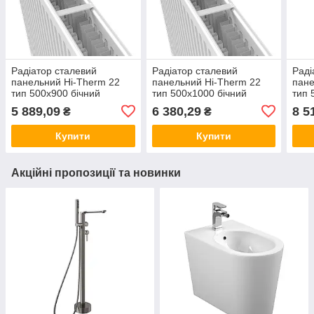
Радіатор сталевий
Радіатор сталевий
Раді
панельний Hi-Therm 22
панельний Hi-Therm 22
пане
тип 500x900 бічний
тип 500x1000 бічний
тип 
5 889,09
6 380,29
8 5
₴
₴
Купити
Купити
Акційні пропозиції та новинки