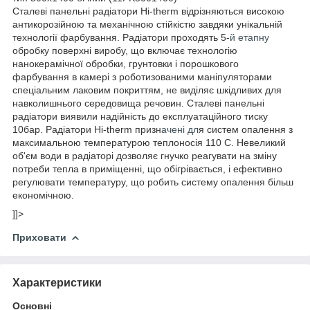
Сталеві панельні радіатори Hi-therm відрізняються високою
антикорозійною та механічною стійкістю завдяки унікальній
технології фарбування. Радіатори проходять 5-
й етапну
обробку поверхні виробу, що включає технологію
нанокерамічної обробки, грунтовки і порошкового
фарбування в камері з роботизованими маніпуляторами
спеціальним лаковим покриттям, не виділяє шкідливих для
навколишнього середовища речовин. Сталеві панельні
радіатори виявили надійність до експлуатаційного тиску
10бар. Радіатори Hi-therm призн
ачені дл
я систем опалення з
максимальною температурою теплоносія 110 С. Невеликий
об'єм води в радіаторі дозволяє гнучко реагувати на зміну
потреби тепла в приміщенні, що обігрівається, і ефективно
регулювати температуру, що робить систему опалення більш
економічною.
]]>
Приховати
Характеристики
Основні