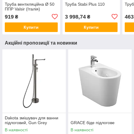
Труба вентиляційна Ø 50
Труба Stabi Plus 110
Труб
ППР Valsir (Італія)
919
3 998,74
463
₴
₴
Купити
Купити
Акційні пропозиції та новинки
Dakota змішувач для ванни
підлоговий, Gun Grey
GRACE біде підлогове
В наявності
В наявності