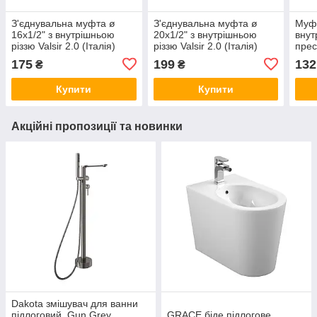
З'єднувальна муфта ø
З'єднувальна муфта ø
Муфт
16х1/2" з внутрішньою
20х1/2" з внутрішньою
внут
різзю Valsir 2.0 (Італія)
різзю Valsir 2.0 (Італія)
прес
175
199
132
₴
₴
Купити
Купити
Акційні пропозиції та новинки
Dakota змішувач для ванни
підлоговий, Gun Grey
GRACE біде підлогове