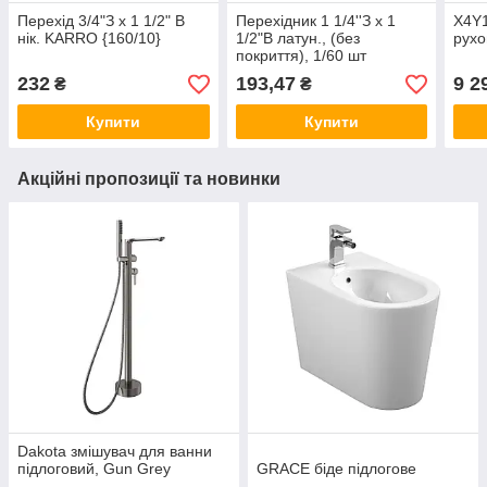
Перехід 3/4"З x 1 1/2" В
Перехідник 1 1/4''З x 1
X4Y
нік. KARRO {160/10}
1/2"В латун., (без
рух
покриття), 1/60 шт
232
193,47
9 2
₴
₴
Купити
Купити
Акційні пропозиції та новинки
Dakota змішувач для ванни
підлоговий, Gun Grey
GRACE біде підлогове