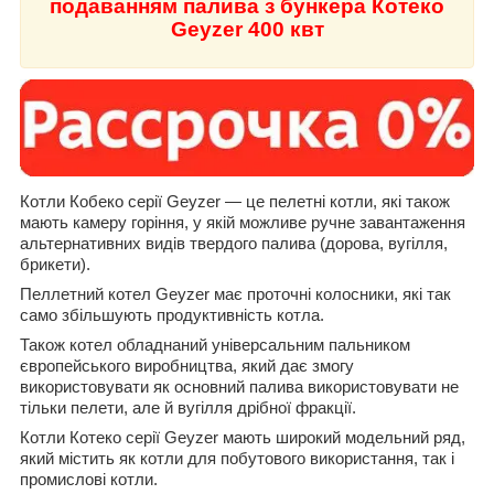
подаванням палива з бункера Котеко
Geyzer 400 квт
Котли Кобеко серії Geyzer — це пелетні котли, які також
мають камеру горіння, у якій можливе ручне завантаження
альтернативних видів твердого палива (дорова, вугілля,
брикети).
Пеллетний котел Geyzer має проточні колосники, які так
само збільшують продуктивність котла.
Також котел обладнаний універсальним пальником
європейського виробництва, який дає змогу
використовувати як основний палива використовувати не
тільки пелети, але й вугілля дрібної фракції.
Котли Котеко серії Geyzer мають широкий модельний ряд,
який містить як котли для побутового використання, так і
промислові котли.