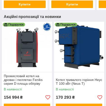
Купити
Купити
Акційні пропозиції та новинки
Подарунок
Подарунок
Промисловий котел на
дровах і пеллетах Feniks
Котел тривалого горіння Неус
серия D площа обігріву
Т 100 кВт (Neus T)
приміщення 1000 м2 / Фенікс
В наявності
В наявності
Серія Д
154 994
170 293
₴
₴