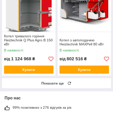
Котел тривалого горіння
Heiztechnik Q Plus Agro B 150
Котел з автоподачею
кВт
Heiztechnik MAXPell 80 кВт
В наявності
В наявності
1 124 968
802 516
від
₴
від
₴
Купити
Купити
Показати ще
Про нас
99% позитивних з 276 відгуків за рік