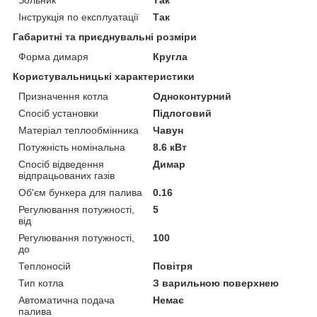
Інструкція по експлуатації
Так
Габаритні та приєднувальні розміри
Форма димаря
Кругла
Користувальницькі характеристики
Призначення котла
Одноконтурний
Спосіб установки
Підлоговий
Матеріал теплообмінника
Чавун
Потужність номінальна
8.6 кВт
Спосіб відведення
Димар
відпрацьованих газів
Об'єм бункера для палива
0.16
Регулювання потужності,
5
від
Регулювання потужності,
100
до
Теплоносій
Повітря
Тип котла
З варильною поверхнею
Автоматична подача
Немає
палива