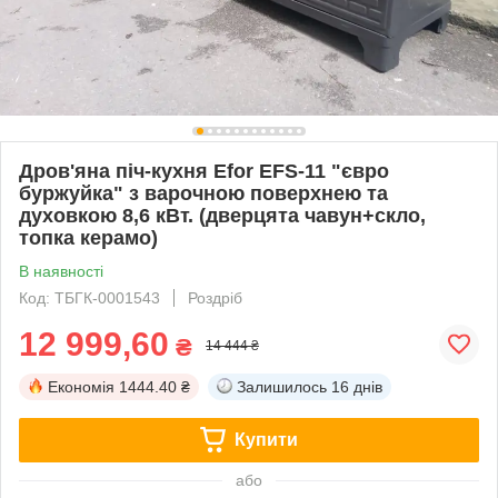
Дров'яна піч-кухня Efor EFS-11 "євро
буржуйка" з варочною поверхнею та
духовкою 8,6 кВт. (дверцята чавун+скло,
топка керамо)
В наявності
Код: TБГК-0001543
Роздріб
12 999,60
₴
14 444 ₴
Економія
1444.40 ₴
Залишилось
16 днів
Купити
або