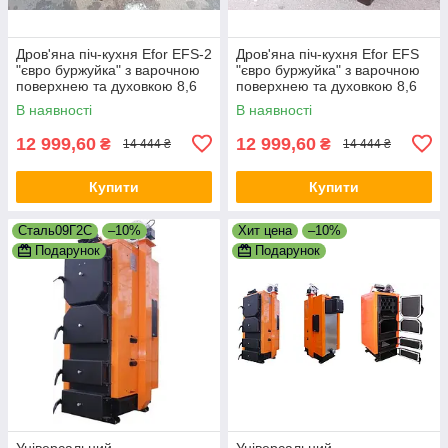
Дров'яна піч-кухня Efor EFS-2
Дров'яна піч-кухня Efor EFS
"євро буржуйка" з варочною
"євро буржуйка" з варочною
поверхнею та духовкою 8,6
поверхнею та духовкою 8,6
кВт. (дверцята чавун, топка
кВт. (дверцята чавун, топка
В наявності
В наявності
цегла)
цегла)
12 999,60
12 999,60
₴
₴
14 444 ₴
14 444 ₴
Купити
Купити
Сталь09Г2С
–10%
Хит цена
–10%
Подарунок
Подарунок
Універсальний
Універсальний