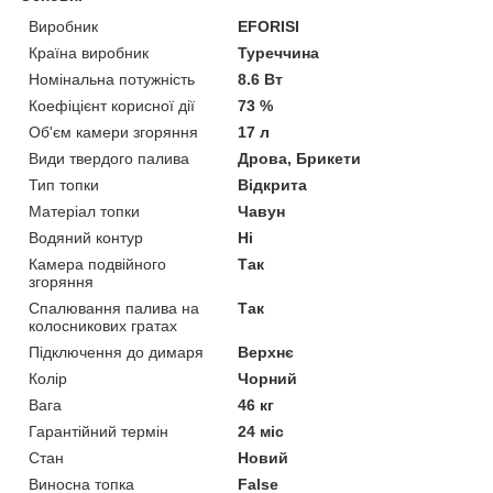
Виробник
EFORISI
Країна виробник
Туреччина
Номінальна потужність
8.6 Вт
Коефіцієнт корисної дії
73 %
Об'єм камери згоряння
17 л
Види твердого палива
Дрова, Брикети
Тип топки
Відкрита
Матеріал топки
Чавун
Водяний контур
Ні
Камера подвійного
Так
згоряння
Спалювання палива на
Так
колосникових гратах
Підключення до димаря
Верхнє
Колір
Чорний
Вага
46 кг
Гарантійний термін
24 міс
Стан
Новий
Виносна топка
False