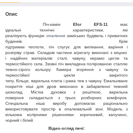
Опис
Піч-камін
Efor EFS-11
має
ідеальні
технічні
характеристики,
які
реалізують
функцію
опалення
заміських будівель
і приватних
будинків.
Крім
підтримки
теплоти
,
піч
слугує
для
випікання,
варіння і
розігріву
страв.
Складові частини
агрегату
виконані
з
міцних
і
надійних
матеріалів:
сталі,
чавуну, керамо цегли та
термостійкого скла.
Ззовні
піч викладена
полірованою
сталлю
темно-сірого кольору.
Камера згоряння
з чавуну та
термостійкої цекли
закритого
типу
.
Кільця,
варильна
плита
і
рама
теж
з чавуну.
Емальоване
покриття
ніші
для
дров
виконано
в забарвленні
темний
шоколад
.
Містка
духовка
з решіткою,
варильна
поверхня
складається з трьох розборних комфорок
.
Спеціальна ніша
виробу
допомагає
раціонально
використовувати простір
в опалювальній
зоні.
Модель
з
кількома
колірними
рішеннями:
коричневий,
капучино
,
чорний
і білий.
Відео-огляд печі: