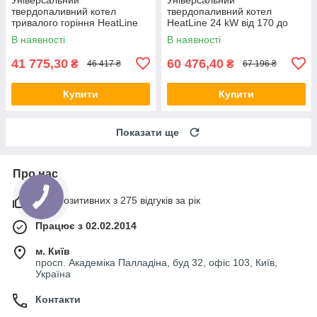
твердопаливний котел
твердопаливний котел
тривалого горіння HeatLine
HeatLine 24 kW від 170 до
10 kW від 50 до 100 кв
240 кв м
В наявності
В наявності
41 775,30
60 476,40
₴
₴
46 417 ₴
67 196 ₴
Купити
Купити
Показати ще
Про нас
99% позитивних з 275 відгуків за рік
Працює з 02.02.2014
м. Київ
просп. Академіка Палладіна, буд 32, офіс 103, Київ,
Україна
Контакти