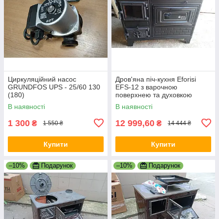
Циркуляційний насос
Дров'яна піч-кухня Eforisi
GRUNDFOS UPS - 25/60 130
EFS-12 з варочною
(180)
поверхнею та духовкою
(дверцята чавун+скло) 8,6
В наявності
В наявності
кВт 46кг ш820г430в620мм
Чорнa
1 300
12 999,60
₴
₴
1 550 ₴
14 444 ₴
Купити
Купити
–10%
Подарунок
–10%
Подарунок