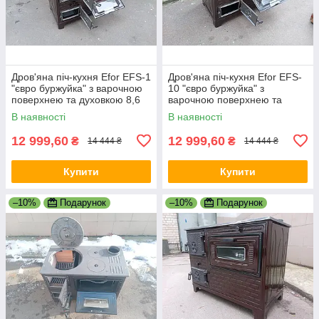
Дров'яна піч-кухня Efor EFS-1
Дров'яна піч-кухня Efor EFS-
"євро буржуйка" з варочною
10 "євро буржуйка" з
поверхнею та духовкою 8,6
варочною поверхнею та
кВт. (дверцята чавун, топка
духовкою 8,6 кВт. (дверцята
В наявності
В наявності
керамо)
чавун+скло, топка керамо)
12 999,60
12 999,60
₴
₴
14 444 ₴
14 444 ₴
Купити
Купити
–10%
Подарунок
–10%
Подарунок