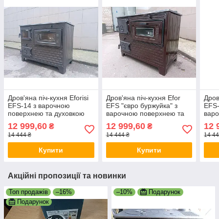
Дров'яна піч-кухня Eforisi
Дров'яна піч-кухня Efor
Дров
EFS-14 з варочною
EFS "євро буржуйка" з
EFS-
поверхнею та духовкою
варочною поверхнею та
варо
(дверцята чавун, топка
духовкою 8,6 кВт.
духо
12 999,60
12 999,60
12 
₴
₴
цегла) 8,6 кВт 46кг
(дверцята чавун, топка
(две
14 444 ₴
14 444 ₴
14 44
ш820г430в620мм Чорнa
цегла)
топк
Купити
Купити
Акційні пропозиції та новинки
Топ продажів
–16%
–10%
Подарунок
Подарунок