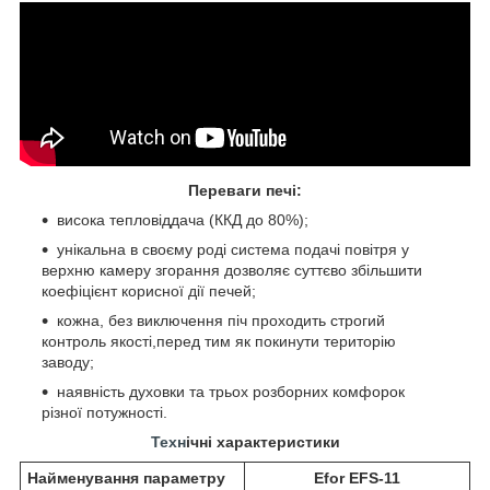
Переваги печі:
висока тепловіддача
(К
К
Д до 80%);
унікальна в своєму роді
система подачі повітря
у
верхню камеру згорання дозволяє
суттєво збільшити
коефіцієнт
корисної дії печей
;
кожна
,
без виключення піч проходить
строгий
контроль якості,
перед тим як покинути територію
заводу
;
наявність духовки та трьох розборних комфорок
різної потужності
.
Техн
ічні характеристики
Найменування параметру
Efor EFS-11