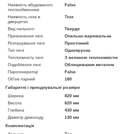
Наявність вбудованого
False
теплообмінника
Наявність скла в
True
дверцятах
Вид пального
Тверде
Призначення печі
Опально-варювальна
Розташування печі
Пристінний
Тип печі
Одноярусна
Теплоємність печі
З великою теплоємністю
Оздоблення печі
Облицювання металом
Парогенератор
False
Об'єм парний
180
Габаритні і приєднувальні розміри
Ширина
820 мм
Висота
620 мм
Глибина
430 мм
Діаметр димоходу
130 мм
Комплектація
Зольник
Так