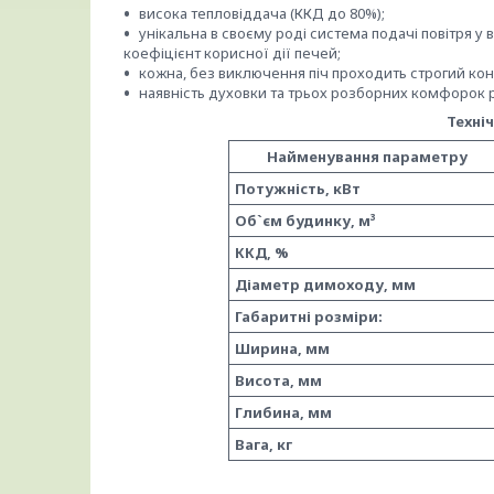
висока тепловіддача
(К
К
Д до 80%);
унікальна в своєму роді
система подачі повітря
у 
коефіцієнт
корисної дії печей
;
кожна
,
без виключення піч проходить
строгий кон
наявність духовки та трьох розборних комфорок р
Техн
і
Найменування параметр
Потужність, кВт
Об`єм будинку, м³
ККД, %
Діаметр димоходу, мм
Габаритні розміри:
Ширина, мм
Висота, мм
Глибина, мм
Вага, кг