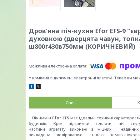
Дров'яна піч-кухня Efor EFS-9 "
духовкою (дверцята чавун, топка ц
ш800г430в750мм (КОРИЧНЕВИЙ)
У компанії підключені електронні платежі. Тепер ви мо
Опис
Х
Піч-камін
Efor EFS
має ідеальні
технічні
характерист
будинків.
Крім підтримки
теплоти
,
піч
слуг
частини
агрегату
виконані
з
міцних і
надійних
викладена
полірованою
сталлю темно-шокола