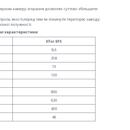
верхню камеру згорання дозволяє
суттєво збільшити
троль якості,
перед тим як покинути територію заводу
;
ізної потужності
.
чні характеристики
у
Efor EFS
8,6
258
73
130
800
620
430
46