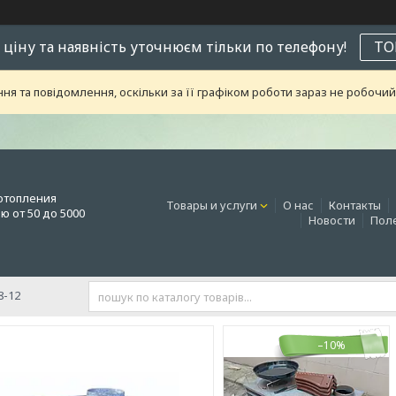
 ціну та наявність уточнюєм тільки по телефону!
ТО
я та повідомлення, оскільки за її графіком роботи зараз не робоч
отопления
Товары и услуги
О нас
Контакты
 от 50 до 5000
Новости
Поле
8-12
–10%