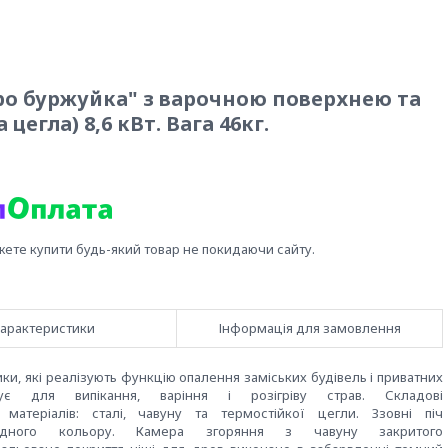
євро буржуйка" з варочною поверхнею та
егла) 8,6 кВт. Вага 46кг.
жете купити будь-який товар не покидаючи сайту.
арактеристики
Інформація для замовлення
ики,
які реалізують
функцію
опалення
заміських будівель
і приватних
ує
для
випікання,
варіння і
розігріву
страв.
Складові
матеріалів:
сталі,
чавуну та термостійкої цегли.
Ззовні
піч
дного кольору.
Камера згоряння
з чавуну
закритого