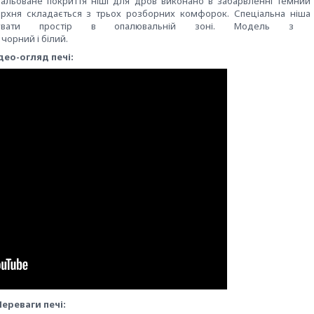
альоване покриття
ніші
для
дров
виконано
в забарвленні
темний
ерхня
складається з трьох розборних комфорок
. Спеціальна ніша
увати простір
в опалювальній
зоні.
Модель
з
, чорний
і білий.
део-огляд печі:
Переваги печі: