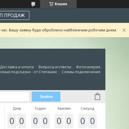
Кошик
П ПРОДАЖ
ий час. Вашу заявку буде оброблено найближчим робочим днем.
Доставка и оплата
Вопросы и ответы
Фотогалерея
зные подсказки - от Степашки
Схемы подключения
Знайти
Днів
Годин
Хвилин
Секунд
0
0
0
0
0
0
0
0