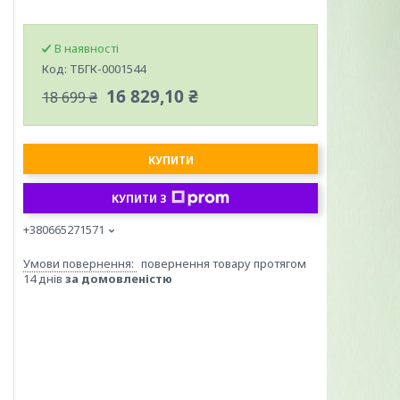
В наявності
Код:
TБГК-0001544
16 829,10 ₴
18 699 ₴
КУПИТИ
КУПИТИ З
+380665271571
повернення товару протягом
14 днів
за домовленістю