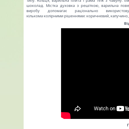
типу
.
Кільця,
варильна
плита
і
рама
теж
з чавуну.
Ем
шоколад
.
Містка
духовка
з решіткою,
варильна пов
виробу
допомагає
раціонально використов
кількома
колірними
рішеннями:
коричневий,
капучино
Ві