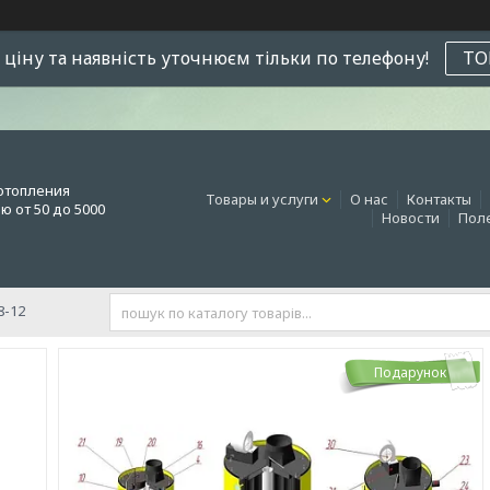
 ціну та наявність уточнюєм тільки по телефону!
ТО
отопления
Товары и услуги
О нас
Контакты
 от 50 до 5000
Новости
Поле
8-12
Подарунок