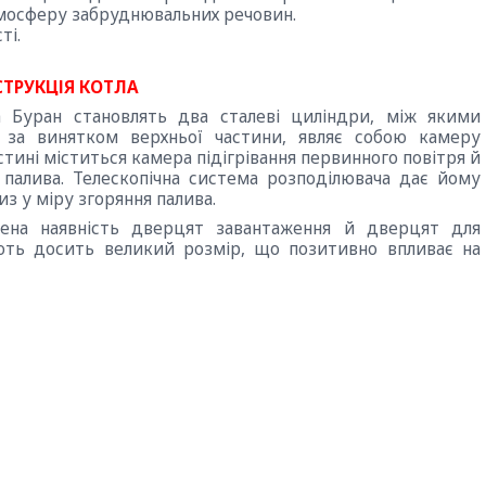
тмосферу забруднювальних речовин.
ті.
ТРУКЦІЯ КОТЛА
а Буран становлять два сталеві циліндри, між якими
, за винятком верхньої частини, являє собою камеру
стині міститься камера підігрівання первинного повітря й
 палива. Телескопічна система розподілювача дає йому
из у міру згоряння палива.
чена наявність дверцят завантаження й дверцят для
ють досить великий розмір, що позитивно впливає на