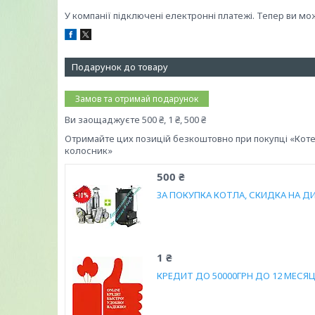
У компанії підключені електронні платежі. Тепер ви мо
Подарунок до товару
Замов та отримай подарунок
Ви заощаджуєте 500 ₴, 1 ₴, 500 ₴
Отримайте цих позицій безкоштовно при покупці «Коте
колосник»
500 ₴
ЗА ПОКУПКА КОТЛА, СКИДКА НА Д
1 ₴
КРЕДИТ ДО 50000ГРН ДО 12 МЕСЯЦ