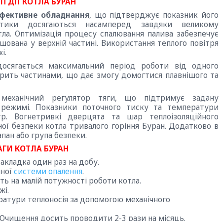
П ДІЇ КОТЛА БУРАН
ефективне обладнання
, що підтверджує показник його
стики досягаються насамперед завдяки великому
ла. Оптимізація процесу спалювання палива забезпечує
шована у верхній частині. Використання теплого повітря
і.
досягається максимальний період роботи від одного
горить частинами, що дає змогу домогтися плавнішого та
 механічний регулятор тяги, що підтримує задану
 режимі. Показники поточного тиску та температури
р. Вогнетривкі дверцята та шар теплоізоляційного
ої безпеки котла тривалого горіння Буран. Додатково в
пан або група безпеки.
АГИ КОТЛА БУРАН
акладка один раз на добу.
мної
системи опалення
.
ть на малій потужності роботи котла.
жі.
атури теплоносія за допомогою механічного
. Очищення досить проводити 2-3 рази на місяць.