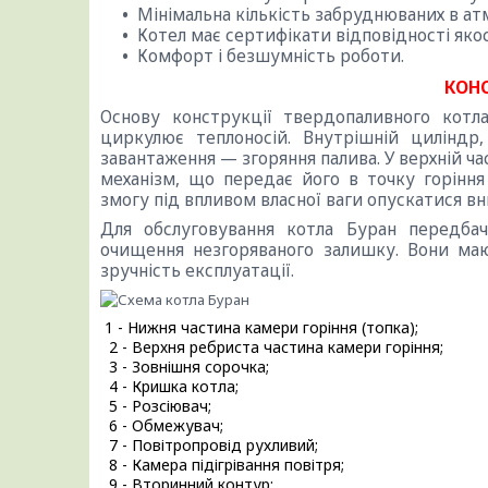
Мінімальна кількість забруднюваних в а
Котел має сертифікати відповідності якос
Комфорт і безшумність роботи.
КОНС
Основу конструкції твердопаливного котл
циркулює теплоносій. Внутрішній циліндр
завантаження — згоряння палива. У верхній ча
механізм, що передає його в точку горіння
змогу під впливом власної ваги опускатися вн
Для обслуговування котла Буран передба
очищення незгоряваного залишку. Вони ма
зручність експлуатації.
1 - Нижня частина камери горіння (топка);
2 - Верхня ребриста частина камери горіння;
3 - Зовнішня сорочка;
4 - Кришка котла;
5 - Розсіювач;
6 - Обмежувач;
7 - Повітропровід рухливий;
8 - Камера підігрівання повітря;
9 - Вторинний контур;