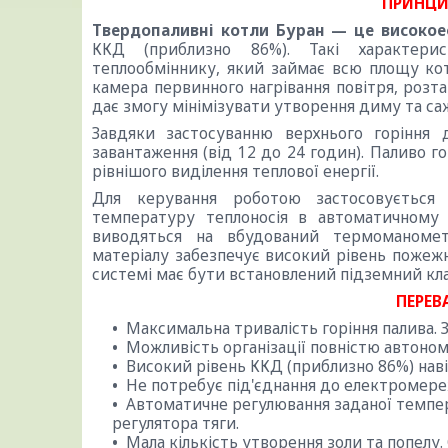
ПРИНЦИ
Твердопаливні котли Буран — це високо
ККД (приблизно 86%). Такі характери
теплообміннику, який займає всю площу кот
камера первинного нагрівання повітря, розта
дає змогу мінімізувати утворення диму та саж
Завдяки застосуванню верхнього горіння 
завантаження (від 12 до 24 годин). Паливо 
рівнішого виділення теплової енергії.
Для керування роботою застосовується
температуру теплоносія в автоматичному
виводяться на вбудований термоманомет
матеріалу забезпечує високий рівень пожежн
системі має бути встановлений підземний кла
ПЕРЕВ
Максимальна тривалість горіння палива. З
Можливість організації повністю автоно
Високий рівень ККД (приблизно 86%) наві
Не потребує під'єднання до електромере
Автоматичне регулювання заданої темпер
регулятора тяги.
Мала кількість утворення золи та попелу