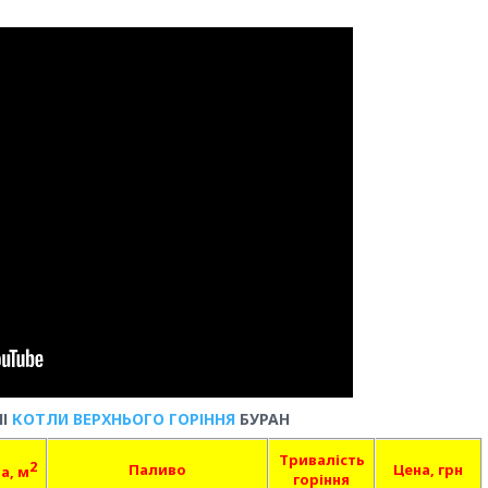
НІ
КОТЛИ ВЕРХНЬОГО ГОРІННЯ
БУРАН
Тривалість
2
Паливо
Цена, грн
а, м
горіння